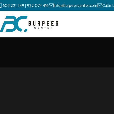
603 221 349
|
922 074 416
info@burpeescenter.com
Calle 