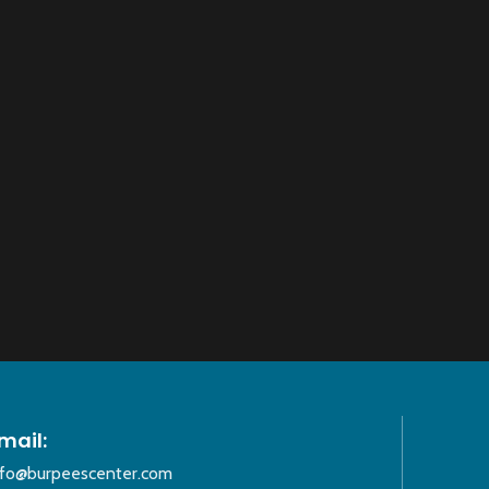
mail:
nfo@burpeescenter.com