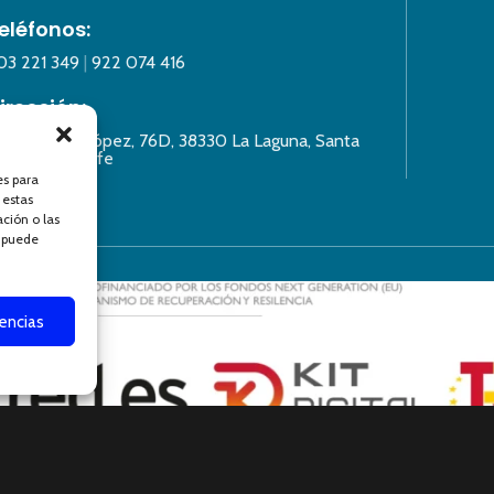
eléfonos:
03 221 349
|
922 074 416
irección:
alle Lázaro López, 76D, 38330 La Laguna, Santa
ruz de Tenerife
es para
 estas
ción o las
, puede
rencias