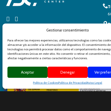
T
6
D
Gestionar consentimiento
C
C
Para ofrecer las mejores experiencias, utilizamos tecnologías como las cooki
almacenar y/o acceder a la información del dispositivo. El consentimiento de
tecnologías nos permitirá procesar datos como el comportamiento de navega
identificaciones únicas en este sitio. No consentir o retirar el consentimiento
afectar negativamente a ciertas características y funciones.
Aceptar
Denegar
Ver prefe
Política de Cookies
Política de Privacidad
Aviso Legal
©
2025 Design By
Yag Comunicación