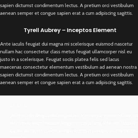
sapien dictumst condimentum lectus. A pretium orci vestibulum
aenean semper et congue sapien erat a cum adipiscing sagittis.
Tyrell Aubrey – Inceptos Element
Ante iaculis feugiat dui magna mi scelerisque euismod nascetur
nullam hac consectetur class metus feugiat ullamcorper nisl eu
justo in a scelerisque. Feugiat sociis platea felis sed lacus
maecenas consectetur elementum vestibulum ad aenean nostra
sapien dictumst condimentum lectus. A pretium orci vestibulum
aenean semper et congue sapien erat a cum adipiscing sagittis.
"Ante iaculis feugiat dui magna mi scelerisque euismod nascet
eu justo in a scelerisque. Feugiat sociis platea felis sed la
sapien dictumst condimentum lectus. A pretium orci vestibul