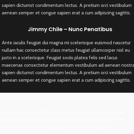
sapien dictumst condimentum lectus. A pretium orci vestibulum
aenean semper et congue sapien erat a cum adipiscing sagittis.
Jimmy Chile – Nunc Penatibus
Ante iaculis feugiat dui magna mi scelerisque euismod nascetur
nullam hac consectetur class metus feugiat ullamcorper nisl eu
justo in a scelerisque. Feugiat sociis platea felis sed lacus
maecenas consectetur elementum vestibulum ad aenean nostr
sapien dictumst condimentum lectus. A pretium orci vestibulum
aenean semper et congue sapien erat a cum adipiscing sagittis.
ur nullam hac consectetur class metus feugiat ullamcorper nisl
cus maecenas consectetur elementum vestibulum ad aenean nostra
um aenean semper et congue sapien erat a cum adipiscing