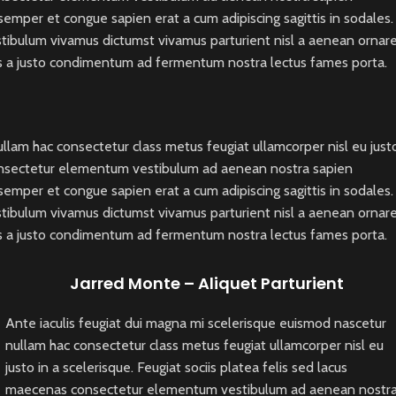
mper et congue sapien erat a cum adipiscing sagittis in sodales.
stibulum vivamus dictumst vivamus parturient nisl a aenean ornar
lass a justo condimentum ad fermentum nostra lectus fames porta.
llam hac consectetur class metus feugiat ullamcorper nisl eu just
 consectetur elementum vestibulum ad aenean nostra sapien
mper et congue sapien erat a cum adipiscing sagittis in sodales.
stibulum vivamus dictumst vivamus parturient nisl a aenean ornar
lass a justo condimentum ad fermentum nostra lectus fames porta.
Jarred Monte – Aliquet Parturient
Ante iaculis feugiat dui magna mi scelerisque euismod nascetur
nullam hac consectetur class metus feugiat ullamcorper nisl eu
justo in a scelerisque. Feugiat sociis platea felis sed lacus
maecenas consectetur elementum vestibulum ad aenean nostr