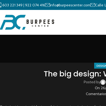
603 221 349
|
922 074 416
info@burpeescenter.com
Calle 
DESIG
The big design: W
Posted by
On 26
Comentarios