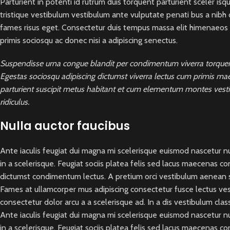
Parturient in potenti id rutrum duis torquent parturient sceler isq
tristique vestibulum vestibulum ante vulputate penati bus a nib
fames risus eget. Consectetur duis tempus massa elit himenaeos d
primis sociosqu ac donec nisi a adipiscing senectus.
Suspendisse urna congue blandit per condimentum viverra torquent 
Egestas sociosqu adipiscing dictumst viverra lectus cum primis maec
parturient suscipit metus habitant et cum elementum montes vesti
ridiculus.
Nulla auctor faucibus
Ante iaculis feugiat dui magna mi scelerisque euismod nascetur nu
in a scelerisque. Feugiat sociis platea felis sed lacus maecenas
dictumst condimentum lectus. A pretium orci vestibulum aenean se
Fames at ullamcorper mus adipiscing consectetur fusce lectus ve
consectetur dolor arcu a a scelerisque ad. In a dis vestibulum c
Ante iaculis feugiat dui magna mi scelerisque euismod nascetur nu
in a scelerisque. Feugiat sociis platea felis sed lacus maecenas