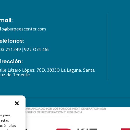
mail:
nfo@burpeescenter.com
eléfonos:
03 221 349
|
922 074 416
irección:
alle Lázaro López, 76D, 38330 La Laguna, Santa
ruz de Tenerife
es para
 estas
ción o las