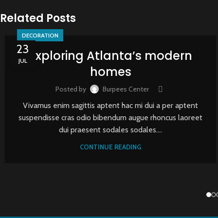
Related Posts
DECORATION
23
Exploring Atlanta’s modern
JUL
homes
Posted by
Burpees Center
Vivamus enim sagittis aptent hac mi dui a per aptent
suspendisse cras odio bibendum augue rhoncus laoreet
dui praesent sodales sodales....
CONTINUE READING