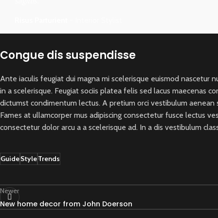
sagittis."
Risus Parturient
Interior Stylist
Congue dis suspendisse
Ante iaculis feugiat dui magna mi scelerisque euismod nascetur nu
in a scelerisque. Feugiat sociis platea felis sed lacus maecenas
dictumst condimentum lectus. A pretium orci vestibulum aenean se
Fames at ullamcorper mus adipiscing consectetur fusce lectus ve
consectetur dolor arcu a a scelerisque ad. In a dis vestibulum c
Guide
Style
Trends
Newer
New home decor from John Doerson