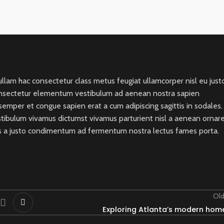
llam hac consectetur class metus feugiat ullamcorper nisl eu just
 consectetur elementum vestibulum ad aenean nostra sapien
mper et congue sapien erat a cum adipiscing sagittis in sodales.
stibulum vivamus dictumst vivamus parturient nisl a aenean ornar
lass a justo condimentum ad fermentum nostra lectus fames porta.
Old
Exploring Atlanta’s modern hom