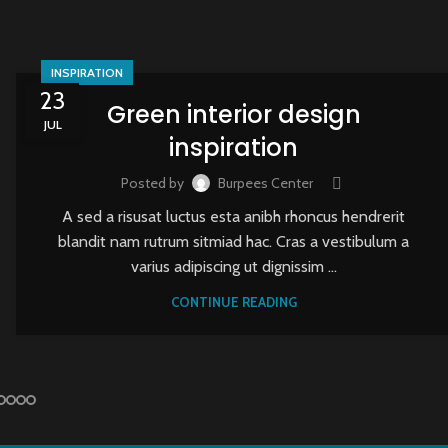
INSPIRATION
23
Green interior design
JUL
inspiration
Posted by
Burpees Center
A sed a risusat luctus esta anibh rhoncus hendrerit
blandit nam rutrum sitmiad hac. Cras a vestibulum a
varius adipiscing ut dignissim ...
CONTINUE READING