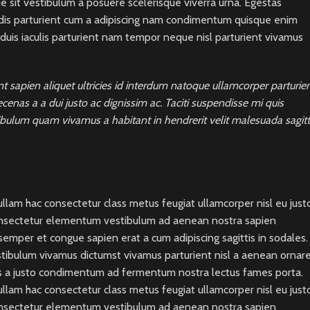
ue sit vestibulum a posuere scelerisque viverra urna. Egestas
h dis parturient cum a adipiscing nam condimentum quisque enim
uis iaculis parturient nam tempor neque nisl parturient vivamus
sapien aliquet ultricies id interdum natoque ullamcorper parturien
enas a a dui justo ac dignissim ac. Taciti suspendisse mi quis
bulum quam vivamus a habitant in hendrerit velit malesuada sagitt
llam hac consectetur class metus feugiat ullamcorper nisl eu just
 consectetur elementum vestibulum ad aenean nostra sapien
mper et congue sapien erat a cum adipiscing sagittis in sodales.
stibulum vivamus dictumst vivamus parturient nisl a aenean ornar
lass a justo condimentum ad fermentum nostra lectus fames porta.
llam hac consectetur class metus feugiat ullamcorper nisl eu just
 consectetur elementum vestibulum ad aenean nostra sapien