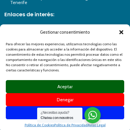
Tenerife
Enlaces de interés:
Aviso legal
Gestionar consentimiento
Política de privacidad
Para ofrecer las mejores experiencias, utilizamos tecnologías como las
Política de cookies
cookies para almacenar y/o acceder a la información del dispositivo. El
Accesibilidad
consentimiento de estas tecnologías nos permitirá procesar datos como el
Formulario de accesibilidad
comportamiento de navegación o las identificaciones únicas en este sitio.
No consentir o retirar el consentimiento, puede afectar negativamente a
Mapa del sitio
ciertas características y funciones.
Aceptar
Denegar
Ver preferencias
¿Necesitas ayuda?
©
2025 Design By
Yag Comunicación
Chatea con nosotros
Política de Cookies
Política de Privacidad
Aviso Legal