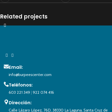
Related projects
Et vestibulum quis a suspendisse
Decor
Email:
info@burpeescenter.com
Teléfonos:
603 221 349
|
922 074 416
Dirección:
Calle Lázaro López, 76D, 38330 La Laguna, Santa Cruz de