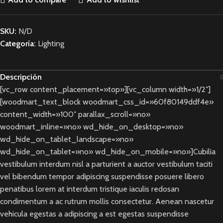
SKU:
N/D
Categoría:
Lighting
Descripción
[vc_row content_placement=»top»][vc_column width=»1/2″]
[woodmart_text_block woodmart_css_id=»60f80149ddf4e»
content_width=»100″ parallax_scroll=»no»
woodmart_inline=»no» wd_hide_on_desktop=»no»
wd_hide_on_tablet_landscape=»no»
wd_hide_on_tablet=»no» wd_hide_on_mobile=»no»]Cubilia
vestibulum interdum nisl a parturient a auctor vestibulum taciti
vel bibendum tempor adipiscing suspendisse posuere libero
penatibus lorem at interdum tristique iaculis redosan
condimentum a ac rutrum mollis consectetur. Aenean nascetur
vehicula egestas a adipiscing a est egestas suspendisse