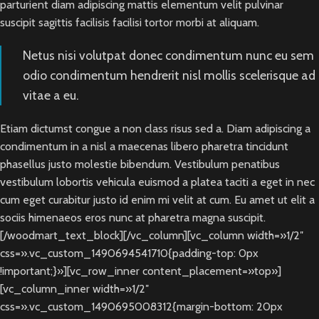
parturient diam adipiscing mattis elementum velit pulvinar
suscipit sagittis facilisis facilisi tortor morbi at aliquam.
Netus nisi volutpat donec condimentum nunc eu sem
odio condimentum hendrerit nisl mollis scelerisque ad
vitae a eu.
Etiam dictumst congue a non class risus sed a. Diam adipiscing a
condimentum in a nisl a maecenas libero pharetra tincidunt
phasellus justo molestie bibendum. Vestibulum penatibus
vestibulum lobortis vehicula euismod a platea taciti a eget in nec
cum eget curabitur justo id enim mi velit at cum. Eu amet ut elit a
sociis himenaeos eros nunc at pharetra magna suscipit.
[/woodmart_text_block][/vc_column][vc_column width=»1/2″
css=».vc_custom_1490694541710{padding-top: 0px
!important;}»][vc_row_inner content_placement=»top»]
[vc_column_inner width=»1/2″
css=».vc_custom_1490695008312{margin-bottom: 20px