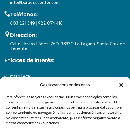
info@burpeescenter.com
Teléfonos:
603 221 349
|
922 074 416
Dirección:
Calle Lázaro López, 76D, 38330 La Laguna, Santa Cruz de
Tenerife
Enlaces de interés:
Aviso legal
Política de privacidad
Gestionar consentimiento
Política de cookies
Para ofrecer las mejores experiencias, utilizamos tecnologías como las
Accesibilidad
cookies para almacenar y/o acceder a la información del dispositivo. El
Formulario de accesibilidad
consentimiento de estas tecnologías nos permitirá procesar datos como el
Mapa del sitio
comportamiento de navegación o las identificaciones únicas en este sitio.
No consentir o retirar el consentimiento, puede afectar negativamente a
ciertas características y funciones.