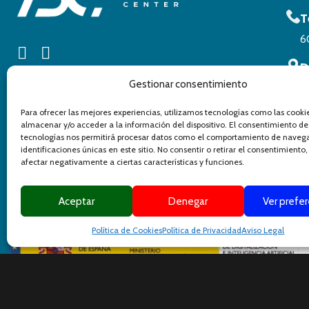
T
6
D
Gestionar consentimiento
C
C
Para ofrecer las mejores experiencias, utilizamos tecnologías como las cooki
almacenar y/o acceder a la información del dispositivo. El consentimiento de
tecnologías nos permitirá procesar datos como el comportamiento de navega
identificaciones únicas en este sitio. No consentir o retirar el consentimiento
afectar negativamente a ciertas características y funciones.
Aceptar
Denegar
Ver prefe
Política de Cookies
Política de Privacidad
Aviso Legal
©
2025 Design By
Yag Comunicación