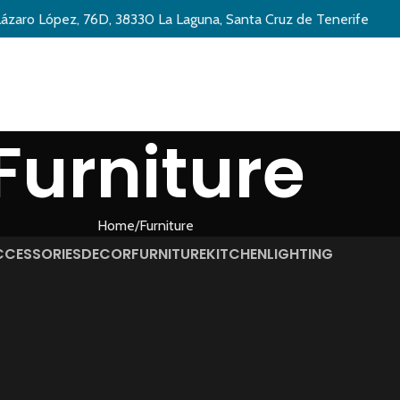
Lázaro López, 76D, 38330 La Laguna, Santa Cruz de Tenerife
Furniture
Home
Furniture
CCESSORIES
DECOR
FURNITURE
KITCHEN
LIGHTING
Furniture
 lacus bibendum pulvinar
Netus