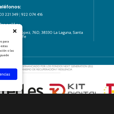
eléfonos:
03 221 349
|
922 074 416
irección:
alle Lázaro López, 76D, 38330 La Laguna, Santa
ruz de Tenerife
es para
 estas
ción o las
, puede
rencias