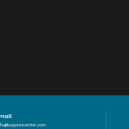
mail:
nfo@burpeescenter.com