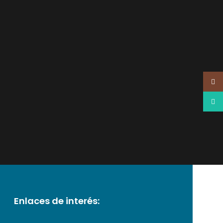
Insta
What
Enlaces de interés: